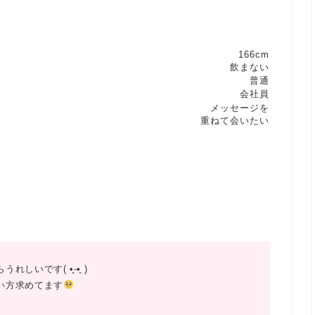
166cm
飲まない
普通
会社員
メッセージを
重ねて会いたい
です( •̥-•̥ )
い方求めてます