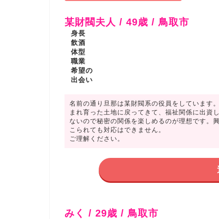
某財閥夫人 / 49歳 / 鳥取市
身長
飲酒
体型
職業
希望の
出会い
名前の通り旦那は某財閥系の役員をしています
まれ育った土地に戻ってきて、福祉関係に出資
ないので秘密の関係を楽しめるのが理想です。
こられても対応はできません。
ご理解ください。
みく / 29歳 / 鳥取市