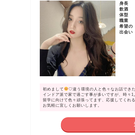
身長
飲酒
体型
職業
希望の
出会い
初めまして
♡違う環境の人と色々なお話でき
インドア派で家で過ごす事が多いですが、時々1
留学に向けて色々頑張ってます、応援してくれ
お気軽に宜しくお願いします。