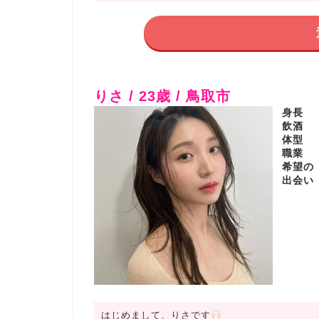
りさ / 23歳 / 鳥取市
身長
飲酒
体型
職業
希望の
出会い
はじめまして、りさです