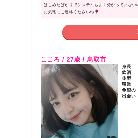
はじめたばかりでシステムもよく分かっていない
お気軽にご連絡くださいね
こころ / 27歳 / 鳥取市
身長
飲酒
体型
職業
希望の
出会い