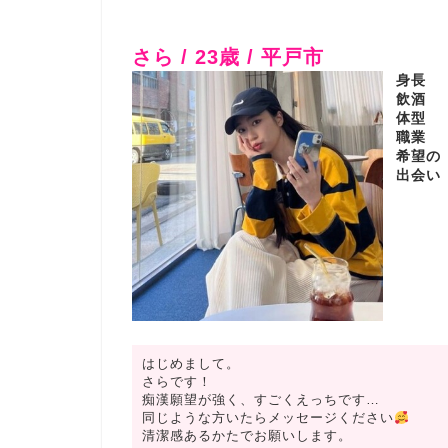
さら / 23歳 / 平戸市
身長
飲酒
体型
職業
希望の
出会い
はじめまして。
さらです！
痴漢願望が強く、すごくえっちです…
同じような方いたらメッセージください
清潔感あるかたでお願いします。