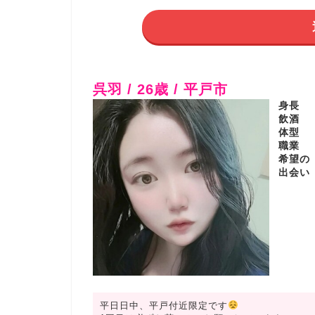
呉羽 / 26歳 / 平戸市
身長
飲酒
体型
職業
希望の
出会い
平日日中、平戸付近限定です