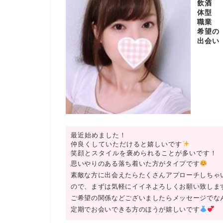
飲酒
体型
職業
希望の
出会い
最近始めました！
仲良くしていただけると嬉しいです
笑顔とスタイルを褒められることが多いです！
思いやりのある落ち着いた方がタイプです
素敵な方に出会えたらたくさんアプローチしちゃ
ので、まずは気軽にイイネよろしくお願い致しま
ご希望の関係などございましたらメッセージでな
定期でお会いできる方のほうが嬉しいです