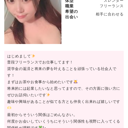
体型
スレンダー
職業
フリーランス
希望の
相手に合わせる
出会い
はじめまして
普段フリーランスでお仕事してます！
奨学金の返済と将来の夢を叶えることを頑張っている社会人で
す！
まずはお茶やお食事から始めたいです
将来的には起業したいなと思ってますので、その方面に強い方に
ぜひお話伺いたいです
趣味や興味があることが似てる方とも仲良く出来れば嬉しいです
最初からそういう関係はごめんなさい。
何度かお会いしていくうちにそういう関係性も視野に入ってくる
関係性が理想です
*･