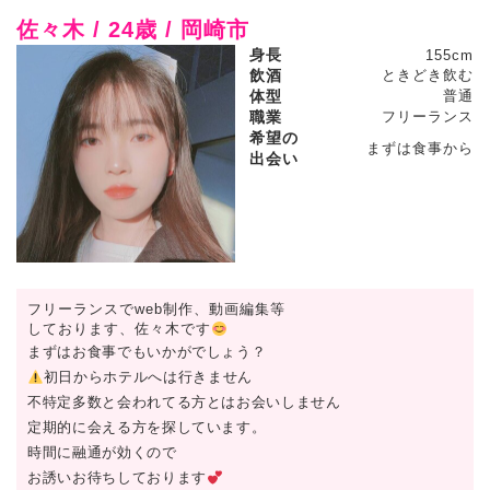
佐々木 / 24歳 / 岡崎市
身長
155cm
飲酒
ときどき飲む
体型
普通
職業
フリーランス
希望の
まずは食事から
出会い
フリーランスでweb制作、動画編集等
しております、佐々木です
まずはお食事でもいかがでしょう？
初日からホテルへは行きません
不特定多数と会われてる方とはお会いしません
定期的に会える方を探しています。
時間に融通が効くので
お誘いお待ちしております