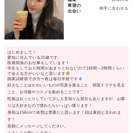
希望の
相手に合わせる
出会い
はじめまして！
愛知に住んでいる20歳です。
医療関係のお仕事をしています！
学生もしており時間があまりとれないので1時間～2時間ぐらい
で会える方がいいなと思います
国家試験前で夕方〜夜は毎日学校です
好きなことはかわいいものの写真を撮ること、韓国ドラマを見る
こと、お洋服やコスメを集めることですˆˆ
性格はおっとりしていて少し人見知りな部分もありますが、お喋
りは大好きなので慣れたらいっぱい喋ります！
身長は156cmで体型は普通だと思います！顔は童顔と言われま
す！
気軽にメッセージしてください。
よろしくお願いします！