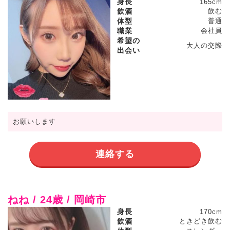
身長
165cm
飲酒
飲む
体型
普通
職業
会社員
希望の
大人の交際
出会い
お願いします
連絡する
ねね / 24歳 / 岡崎市
身長
170cm
飲酒
ときどき飲む