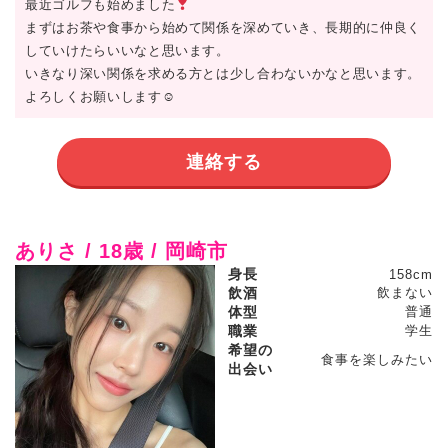
最近ゴルフも始めました
まずはお茶や食事から始めて関係を深めていき、長期的に仲良く
していけたらいいなと思います。
いきなり深い関係を求める方とは少し合わないかなと思います。
よろしくお願いします☺
連絡する
ありさ / 18歳 / 岡崎市
身長
158cm
飲酒
飲まない
体型
普通
職業
学生
希望の
食事を楽しみたい
出会い