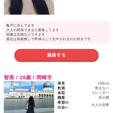
亀戸に住んでます
大人の関係できる人募集してます
画像は交換ならできます
最近は前戯無しで即挿入して生中されるのが好きです
連絡する
智美 / 28歳 / 岡崎市
身長
158cm
飲酒
飲まない
体型
スレンダー
職業
非公開
希望の
大人の交際
出会い