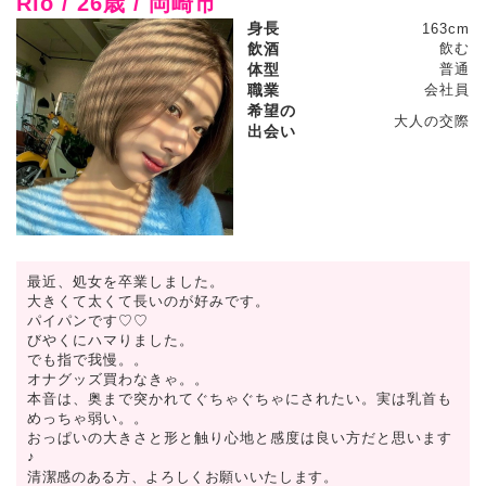
Rio / 26歳 / 岡崎市
身長
163cm
飲酒
飲む
体型
普通
職業
会社員
希望の
大人の交際
出会い
最近、処女を卒業しました。
大きくて太くて長いのが好みです。
パイパンです♡♡
びやくにハマりました。
でも指で我慢。。
オナグッズ買わなきゃ。。
本音は、奥まで突かれてぐちゃぐちゃにされたい。実は乳首も
めっちゃ弱い。。
おっぱいの大きさと形と触り心地と感度は良い方だと思います
♪
清潔感のある方、よろしくお願いいたします。