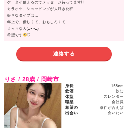
ケータイ使えるのでメッセージ待ってます!!
カラオケ、ショッピングが大好き化粧
好きなタイプは…
年上で、優しくて、おもしろくて…
えっちな人(⑉• •⑉)
希望です
♡
連絡する
りさ / 28歳 / 岡崎市
身長
158cm
飲酒
飲む
体型
スレンダー
職業
会社員
希望の
条件が合えば
出会い
会いたい