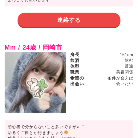
連絡する
Mm / 24歳 / 岡崎市
身長
161cm
飲酒
飲む
体型
普通
職業
美容関係
希望の
条件が合えば
出会い
会いたい
初心者で分からないこと多いですがฅ゛
ゆるくご飯とか行きましょう