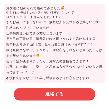
お友達に勧められて始めてみました
少し前に登録したのですが、仕事が忙しくて
ログイン出来てませんでした( т т )
まだお会いできてないので、素敵な人が見つかると嬉しいです
性格はのんびりしていますが
仕事柄気遣いはできる方だと思います！
見た目は可愛い系、清楚系だねと周りからよく言われます♡
実年齢より必ず5歳は若く見られる自身はあります(꒪˙꒳˙꒪ )
根は真面目なので、ドタキャンや秘密を守れないと言ったことは
まず無いと思います
会う予定が決まりましたら、お写真の交換もできます！
お互いに一緒にいて楽しいと思える方が見つかったらいいなと思
ってます(ㅅ´ ˘ `)♡
不慣れですがなるべく早く返信するように心がけますね..！
連絡する