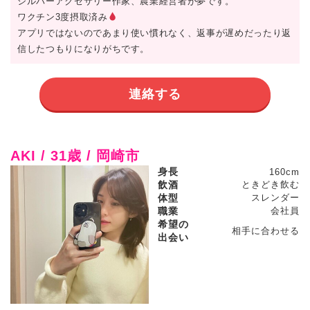
シルバーアクセサリー作家、農業経営者が夢です。
ワクチン3度摂取済み
アプリではないのであまり使い慣れなく、返事が遅めだったり返
信したつもりになりがちです。
連絡する
AKI / 31歳 / 岡崎市
身長
160cm
飲酒
ときどき飲む
体型
スレンダー
職業
会社員
希望の
相手に合わせる
出会い