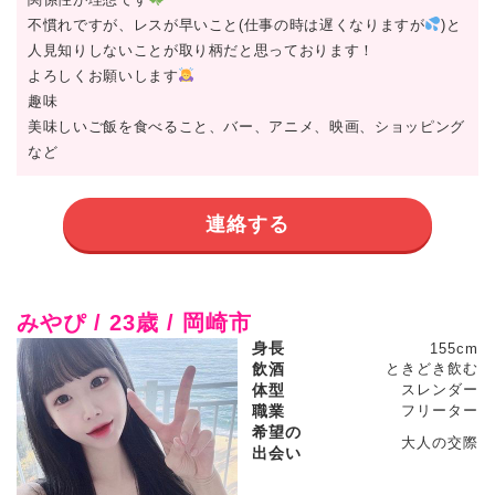
不慣れですが、レスが早いこと(仕事の時は遅くなりますが
)と
人見知りしないことが取り柄だと思っております！
よろしくお願いします
趣味
美味しいご飯を食べること、バー、アニメ、映画、ショッピング
など
連絡する
みやぴ / 23歳 / 岡崎市
身長
155cm
飲酒
ときどき飲む
体型
スレンダー
職業
フリーター
希望の
大人の交際
出会い