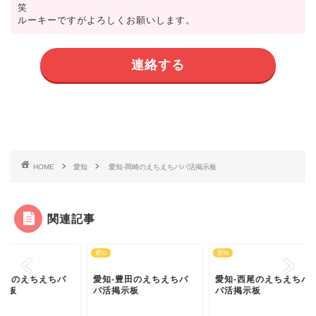
笑
ルーキーですがよろしくお願いします。
連絡する
HOME
愛知
愛知-岡崎のえちえちパパ活掲示板
関連記事
愛知
愛知
知-豊田のえちえちパ
愛知-西尾のえちえちパ
愛知-刈谷のえちえち
活掲示板
パ活掲示板
パ活掲示板